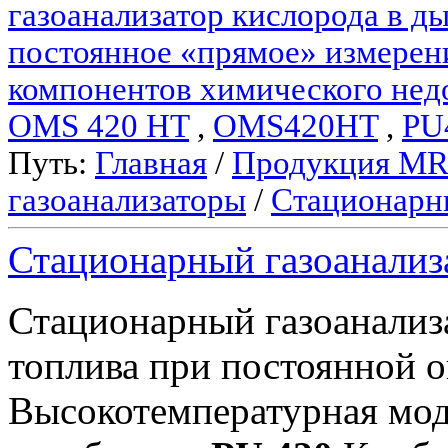
газоанализатор кислорода в 
постоянное «прямое» измерен
компонентов химического нед
OMS 420 HT
,
OMS420HT
,
PU
Путь:
Главная
/
Продукция M
газоанализаторы
/
Стационарн
Стационарный газоанали
Стационарный газоанали
топлива при постоянной оп
Высокотемпературная мод