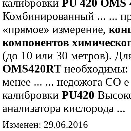
калибровки
PU 420
OMS 
Комбинированный ... ... 
«прямое» измерение,
кон
компонентов химическог
(до 10 или 30 метров). Д
OMS420RT
необходимы: 1
менее ... ... недожога СО 
калибровки
PU420
Высоко
анализатора кислорода ...
Изменен: 29.06.2016