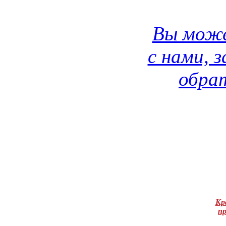
Вы може
с нами, 
обрат
Кр
п