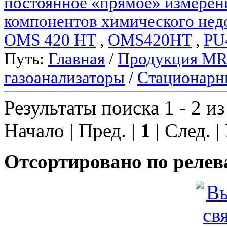
постоянное «прямое» измерен
компонентов химического нед
OMS 420 HT
,
OMS420HT
,
PU
Путь:
Главная
/
Продукция M
газоанализаторы
/
Стационарн
Результаты поиска 1 - 2 из
Начало | Пред. |
1
| След. |
Отсортировано по релев