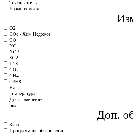
Течеискатель
Взрывозащита
Из
O2
COe - Хим Недожог
CO
NO
NO2
SO2
H2S
CO2
CH4
C3H8
H2
Температура
Дифф. давление
m/s
Доп. о
Зонды
Программное обеспечение