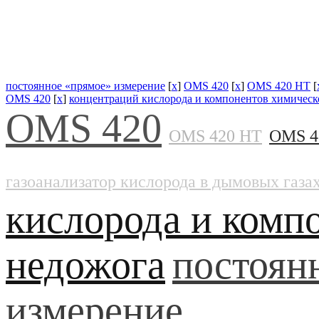
постоянное «прямое» измерение
[
x
]
OMS 420
[
x
]
OMS 420 HT
[
OMS 420
[
x
]
концентраций кислорода и компонентов химическ
OMS 420
OMS 420 HT
OMS 4
газоанализатор кислорода в дымовых газ
кислорода и комп
недожога
постоян
измерение