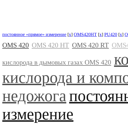
постоянное «прямое» измерение
[
x
]
OMS420HT
[
x
]
PU420
[
x
]
O
OMS 420
OMS 420 HT
OMS 420 RT
OMS
к
кислорода в дымовых газах OMS 420
кислорода и комп
недожога
постоян
измерение