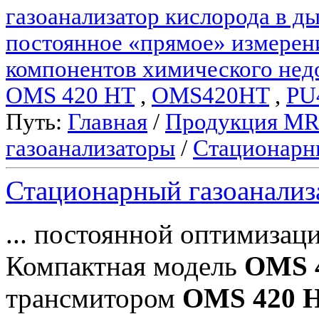
газоанализатор кислорода в 
постоянное «прямое» измерен
компонентов химического нед
OMS 420 HT
,
OMS420HT
,
PU
Путь:
Главная
/
Продукция M
газоанализаторы
/
Стационарн
Стационарный газоанали
... постоянной оптимизац
Компактная модель
OMS 
трансмитором
OMS 420 