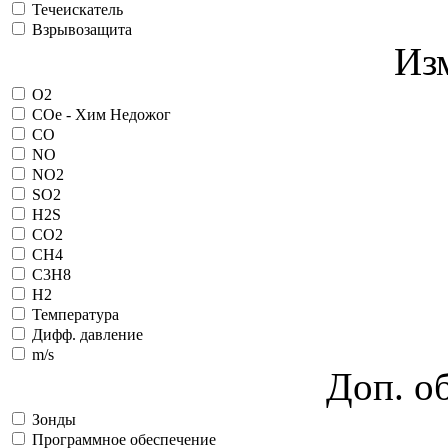
Течеискатель
Взрывозащита
Из
O2
COe - Хим Недожог
CO
NO
NO2
SO2
H2S
CO2
CH4
C3H8
H2
Температура
Дифф. давление
m/s
Доп. о
Зонды
Программное обеспечение