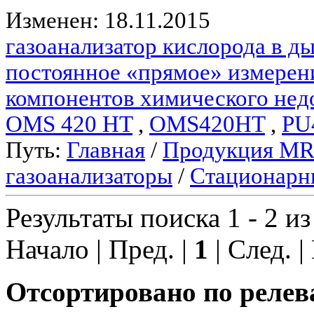
Изменен: 18.11.2015
газоанализатор кислорода в 
постоянное «прямое» измерен
компонентов химического нед
OMS 420 HT
,
OMS420HT
,
PU
Путь:
Главная
/
Продукция M
газоанализаторы
/
Стационарн
Результаты поиска 1 - 2 из
Начало | Пред. |
1
| След. |
Отсортировано по релев