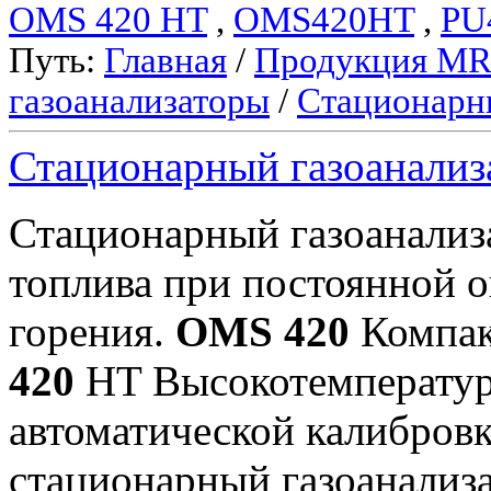
OMS 420 HT
,
OMS420HT
,
PU
Путь:
Главная
/
Продукция M
газоанализаторы
/
Стационарн
Стационарный газоанали
Стационарный газоанали
топлива при постоянной 
горения.
OMS 420
Компакт
420
HT Высокотемператур
автоматической калибров
стационарный газоанализ