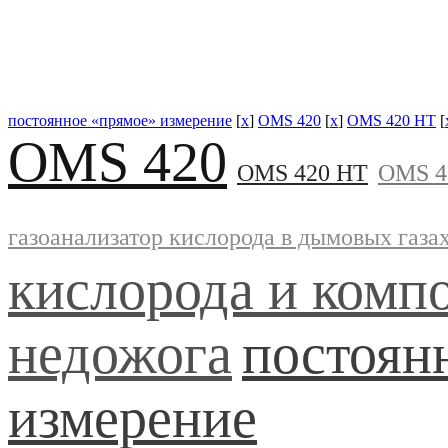
постоянное «прямое» измерение
[
x
]
OMS 420
[
x
]
OMS 420 HT
[
OMS 420
OMS 420 HT
OMS 4
газоанализатор кислорода в дымовых газ
кислорода и комп
недожога
постоян
измерение