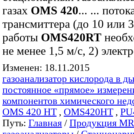
газах
OMS 420
... ... пот
трансмиттера (до 10 или 
работы
OMS420RT
необхо
не менее 1,5 м/с, 2) элект
Изменен: 18.11.2015
газоанализатор кислорода в 
постоянное «прямое» измерен
компонентов химического нед
OMS 420 HT
,
OMS420HT
,
PU
Путь:
Главная
/
Продукция M
газоанализаторы
/
Стационарн