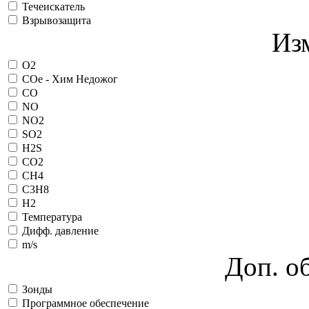
Течеискатель
Взрывозащита
Из
O2
COe - Хим Недожог
CO
NO
NO2
SO2
H2S
CO2
CH4
C3H8
H2
Температура
Дифф. давление
m/s
Доп. о
Зонды
Программное обеспечение