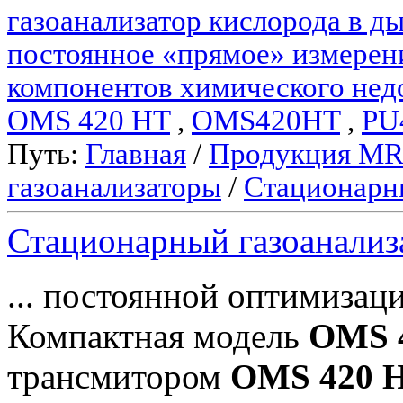
газоанализатор кислорода в 
постоянное «прямое» измерен
компонентов химического нед
OMS 420 HT
,
OMS420HT
,
PU
Путь:
Главная
/
Продукция M
газоанализаторы
/
Стационарн
Стационарный газоанали
... постоянной оптимизац
Компактная модель
OMS 
трансмитором
OMS 420 