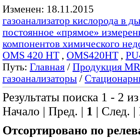
Изменен: 18.11.2015
газоанализатор кислорода в 
постоянное «прямое» измерен
компонентов химического нед
OMS 420 HT
,
OMS420HT
,
PU
Путь:
Главная
/
Продукция M
газоанализаторы
/
Стационарн
Результаты поиска 1 - 2 из
Начало | Пред. |
1
| След. |
Отсортировано по релев