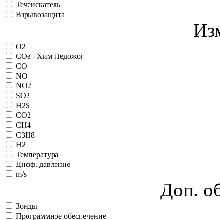
Течеискатель
Взрывозащита
Из
O2
COe - Хим Недожог
CO
NO
NO2
SO2
H2S
CO2
CH4
C3H8
H2
Температура
Дифф. давление
m/s
Доп. о
Зонды
Программное обеспечение