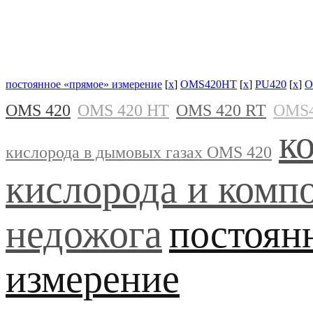
постоянное «прямое» измерение
[
x
]
OMS420HT
[
x
]
PU420
[
x
]
O
OMS 420
OMS 420 HT
OMS 420 RT
OMS
к
кислорода в дымовых газах OMS 420
кислорода и комп
недожога
постоян
измерение