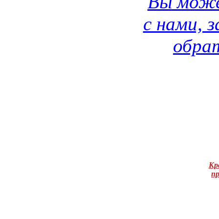
Вы може
с нами, 
обрат
Кр
п