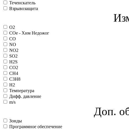
Течеискатель
Взрывозащита
Из
O2
COe - Хим Недожог
CO
NO
NO2
SO2
H2S
CO2
CH4
C3H8
H2
Температура
Дифф. давление
m/s
Доп. о
Зонды
Программное обеспечение