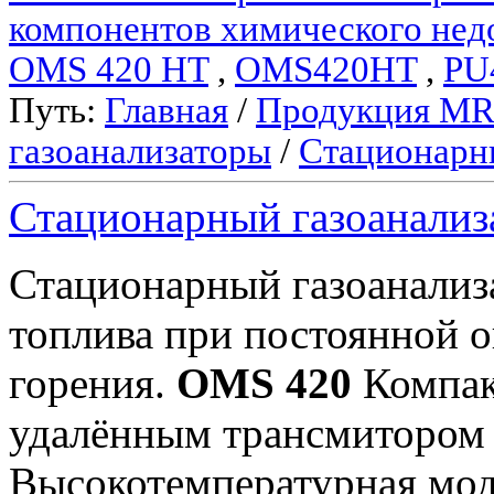
компонентов химического нед
OMS 420 HT
,
OMS420HT
,
PU
Путь:
Главная
/
Продукция M
газоанализаторы
/
Стационарн
Стационарный газоанали
Стационарный газоанали
топлива при постоянной 
горения.
OMS 420
Компак
удалённым трансмиторо
Высокотемпературная мод