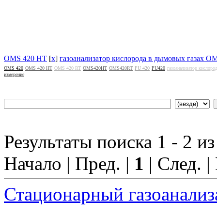
OMS 420 HT
[
x
]
газоанализатор кислорода в дымовых газах O
OMS 420
OMS 420 HT
OMS 420 RT
OMS420HT
OMS420RT
PU 420
PU420
газоанализатор кислор
измерение
Результаты поиска 1 - 2 из
Начало | Пред. |
1
| След. |
Стационарный газоанали