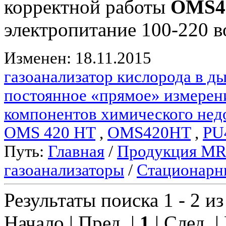
корректной работы
OMS4
электропитание 100-220 во
Изменен: 18.11.2015
газоанализатор кислорода в 
постоянное «прямое» измерен
компонентов химического нед
OMS 420 HT
,
OMS420HT
,
PU
Путь:
Главная
/
Продукция M
газоанализаторы
/
Стационарн
Результаты поиска 1 - 2 из
Начало | Пред. |
1
| След. |