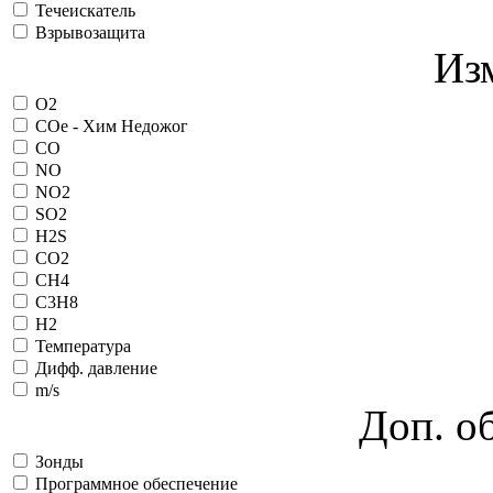
Течеискатель
Взрывозащита
Из
O2
COe - Хим Недожог
CO
NO
NO2
SO2
H2S
CO2
CH4
C3H8
H2
Температура
Дифф. давление
m/s
Доп. о
Зонды
Программное обеспечение