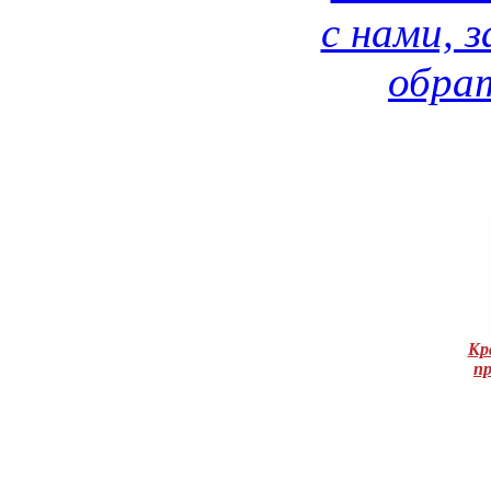
с нами, 
обрат
Кр
п