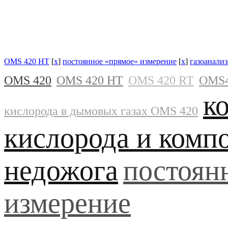
OMS 420 HT
[
x
]
постоянное «прямое» измерение
[
x
]
газоанали
OMS 420
OMS 420 HT
OMS 420 RT
OMS
к
кислорода в дымовых газах OMS 420
кислорода и комп
недожога
постоян
измерение