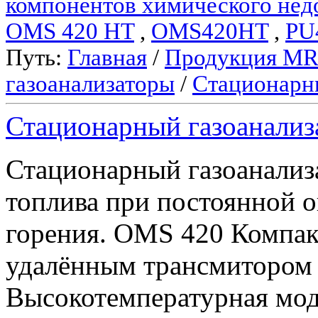
компонентов химического нед
OMS 420 HT
,
OMS420HT
,
PU
Путь:
Главная
/
Продукция M
газоанализаторы
/
Стационарн
Стационарный газоанали
Стационарный газоанали
топлива при постоянной 
горения. OMS 420 Компа
удалённым трансмиторо
Высокотемпературная мод