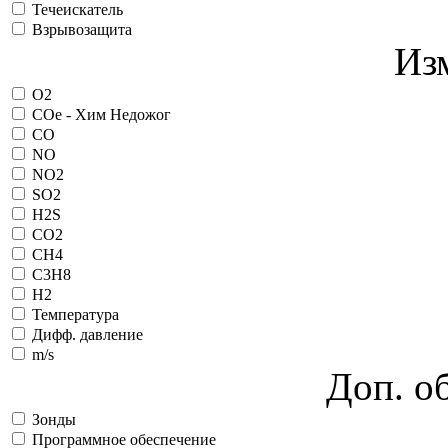
Течеискатель
Взрывозащита
Из
O2
COe - Хим Недожог
CO
NO
NO2
SO2
H2S
CO2
CH4
C3H8
H2
Температура
Дифф. давление
m/s
Доп. о
Зонды
Программное обеспечение